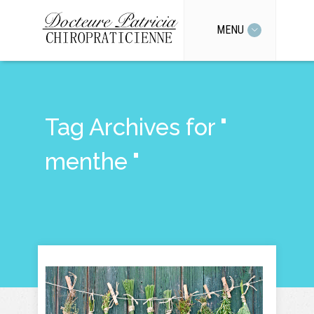
MENU
Tag Archives for "
menthe "