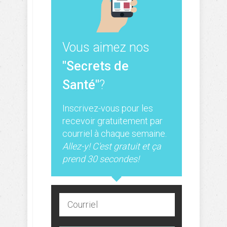
Vous aimez nos
"Secrets de
Santé"
?
Inscrivez-vous pour les
recevoir gratuitement par
courriel à chaque semaine.
Allez-y! C'est gratuit et ça
prend 30 secondes!