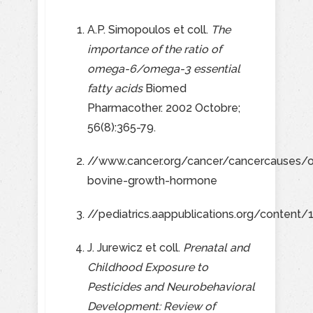
A.P. Simopoulos et coll.
The
importance of the ratio of
omega-6/omega-3 essential
fatty acids
Biomed
Pharmacother. 2002 Octobre;
56(8):365-79.
//www.cancer.org/cancer/cancercauses/
bovine-growth-hormone
//pediatrics.aappublications.org/content/
J. Jurewicz et coll.
Prenatal and
Childhood Exposure to
Pesticides and Neurobehavioral
Development: Review of