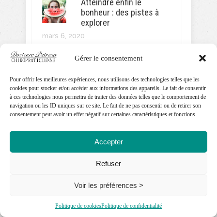
Atteindre enfin le
bonheur : des pistes à
explorer
mars 6, 2020
Gérer le consentement
« Cou du texto » :
comment la techno ruine
votre colonne vertébrale
Pour offrir les meilleures expériences, nous utilisons des technologies telles que les
cookies pour stocker et/ou accéder aux informations des appareils. Le fait de consentir
février 11, 2020
à ces technologies nous permettra de traiter des données telles que le comportement de
navigation ou les ID uniques sur ce site. Le fait de ne pas consentir ou de retirer son
consentement peut avoir un effet négatif sur certaines caractéristiques et fonctions.
Maux de dos et relations
sexuelles : nos
meilleures astuces
Accepter
février 6, 2020
Refuser
Le syndrome de la tête
Voir les préférences >
plate (ou plagiocéphalie)
janvier 23, 2020
Politique de cookies
Politique de confidentialité