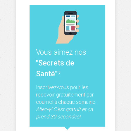
Vous aimez nos
"Secrets de
Santé"
?
Inscrivez-vous pour les
recevoir gratuitement par
courriel à chaque semaine.
Allez-y! C'est gratuit et ça
prend 30 secondes!