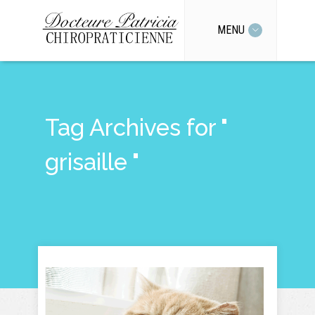
MENU
Tag Archives for "
grisaille "