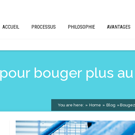
ACCUEIL
PROCESSUS
PHILOSOPHIE
AVANTAGES
 pour bouger plus au
You are here:
Home
Blog
Bougez