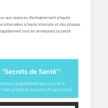
âce aux séances d’entraînement à haute
des intervalles à haute intensité et des phases
s rapidement tout en améliorant la santé
s
"Secrets de Santé"
?
recevoir gratuitement par courriel à
! C'est gratuit et ça prend 30 secondes!