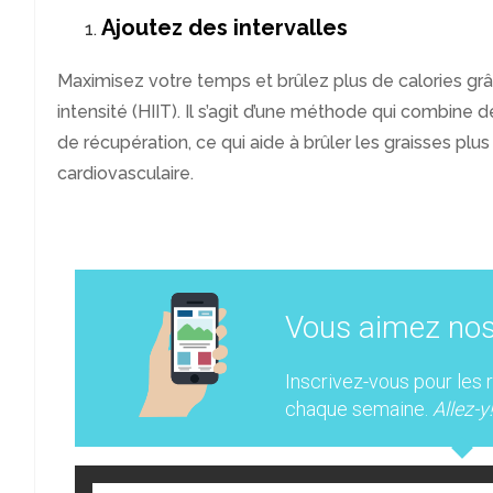
Ajoutez des intervalles
Maximisez votre temps et brûlez plus de calories gr
intensité (HIIT). Il s’agit d’une méthode qui combine 
de récupération, ce qui aide à brûler les graisses plu
cardiovasculaire.
Vous aimez no
Inscrivez-vous pour les 
chaque semaine.
Allez-y