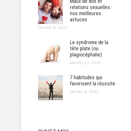
Maux de dos et
relations sexuelles :
nos meilleures
astuces
février 6, 2020
Le syndrome de la
tête plate (ou
plagiocéphalie)
janvier 23, 2020
7 habitudes qui
favorisent la réussite
janvier 9, 2020