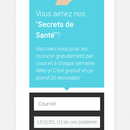
Vous aimez nos
"Secrets de
Santé"
?
Inscrivez-vous pour les
recevoir gratuitement par
courriel à chaque semaine.
Allez-y! C'est gratuit et ça
prend 30 secondes!