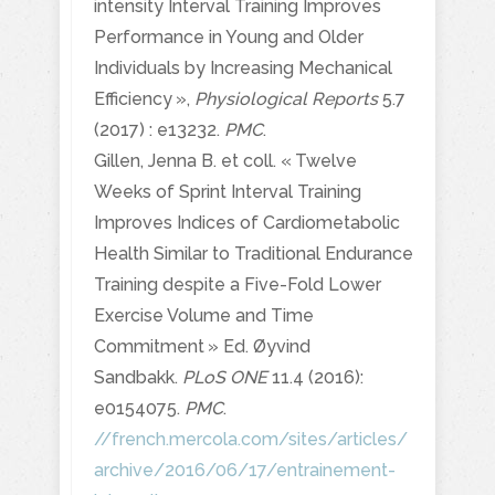
intensity Interval Training Improves
Performance in Young and Older
Individuals by Increasing Mechanical
Efficiency »,
Physiological Reports
5.7
(2017) : e13232.
PMC
.
Gillen, Jenna B. et coll. « Twelve
Weeks of Sprint Interval Training
Improves Indices of Cardiometabolic
Health Similar to Traditional Endurance
Training despite a Five-Fold Lower
Exercise Volume and Time
Commitment » Ed. Øyvind
Sandbakk.
PLoS ONE
11.4 (2016):
e0154075.
PMC
.
//french.mercola.com/sites/articles/
archive/2016/06/17/entrainement-