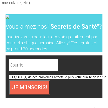
musculaire, etc.).
Vous aimez nos
"Secrets de Santé"
?
Inscrivez-vous pour les recevoir gratuitement par
courriel à chaque semaine.
Allez-y! C'est gratuit et
ça prend 30 secondes!
JE M’INSCRIS!