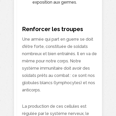
exposition aux germes.
Renforcer les troupes
Une armée qui part en guerre se doit
d’être forte, constituée de soldats
nombreux et bien entraînés. Il en va de
même pour notre corps. Notre
système immunitaire doit avoir des
Vous aimez nos
soldats prêts au combat : ce sont nos
"Secrets de
globules blancs (lymphocytes) et nos
anticorps.
Santé"
?
Inscrivez-vous pour les
La production de ces cellules est
recevoir gratuitement par
régulée par le système nerveux, le