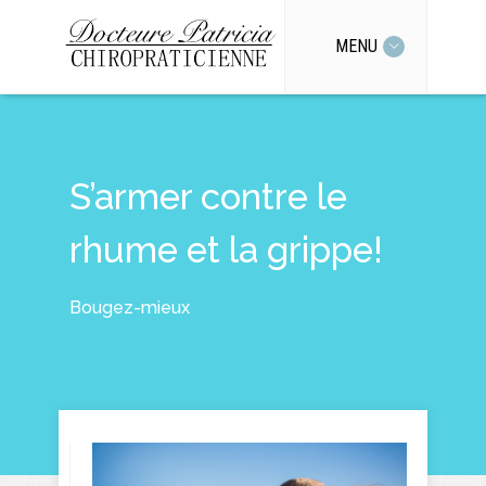
MENU
S’armer contre le
rhume et la grippe!
Bougez-mieux