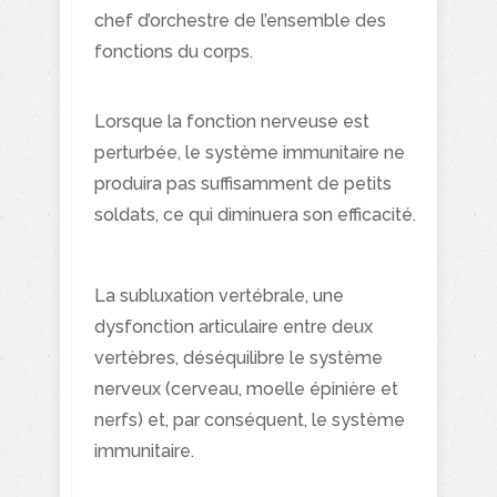
courriel à chaque semaine.
chef d’orchestre de l’ensemble des
Allez-y! C'est gratuit et ça
fonctions du corps.
prend 30 secondes!
Lorsque la fonction nerveuse est
perturbée, le système immunitaire ne
produira pas suffisamment de petits
soldats, ce qui diminuera son efficacité.
La subluxation vertébrale, une
JE M’INSCRIS!
dysfonction articulaire entre deux
vertèbres, déséquilibre le système
nerveux (cerveau, moelle épinière et
nerfs) et, par conséquent, le système
immunitaire.