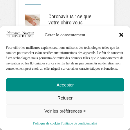
Coronavirus : ce que
votre chiro vous
recommande
Gérer le consentement
mars 23, 2020
Pour offrir les meilleures expériences, nous utilisons des technologies telles que les
Atteindre enfin le
cookies pour stocker et/ou accéder aux informations des appareils. Le fait de consentir
bonheur : des pistes à
à ces technologies nous permettra de traiter des données telles que le comportement de
explorer
navigation ou les ID uniques sur ce site. Le fait de ne pas consentir ou de retirer son
consentement peut avoir un effet négatif sur certaines caractéristiques et fonctions.
mars 6, 2020
Accepter
« Cou du texto » :
comment la techno ruine
votre colonne vertébrale
Refuser
février 11, 2020
Voir les préférences >
Maux de dos et relations
Politique de cookies
Politique de confidentialité
sexuelles : nos