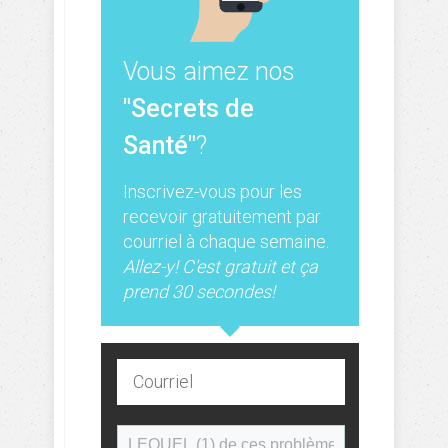
Vous aimez nos
"Secrets de
Santé"
?
Inscrivez-vous pour les
recevoir gratuitement par
courriel à chaque semaine.
Allez-y! C'est gratuit et ça
prend 30 secondes!